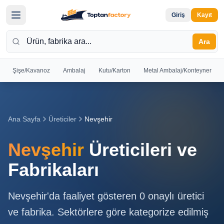
Giriş
Kayıt
Ara
Şişe/Kavanoz
Ambalaj
Kutu/Karton
Metal Ambalaj/Konteyner
Hoş
Geldiniz
Giriş yapın
Ana Sayfa
Üreticiler
Nevşehir
veya kayıt
olun
Nevşehir
Üreticileri ve
Kayıt
Giriş
Fabrikaları
Ol
Yap
Nevşehir
'da faaliyet gösteren
0
onaylı üretici
Ana
ve fabrika. Sektörlere göre kategorize edilmiş
Sayfa