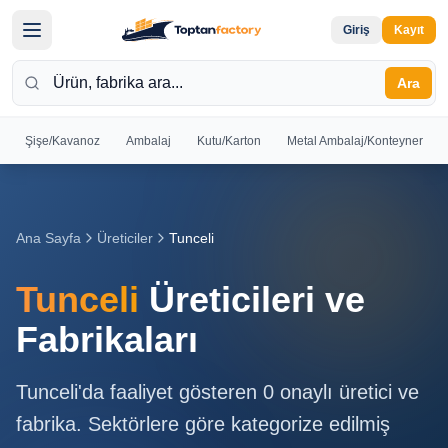
Giriş
Kayıt
Ara
Şişe/Kavanoz
Ambalaj
Kutu/Karton
Metal Ambalaj/Konteyner
Hoş
Geldiniz
Giriş yapın
Ana Sayfa
Üreticiler
Tunceli
veya kayıt
olun
Tunceli
Üreticileri ve
Kayıt
Giriş
Fabrikaları
Ol
Yap
Tunceli
'da faaliyet gösteren
0
onaylı üretici ve
Ana
fabrika. Sektörlere göre kategorize edilmiş
Sayfa