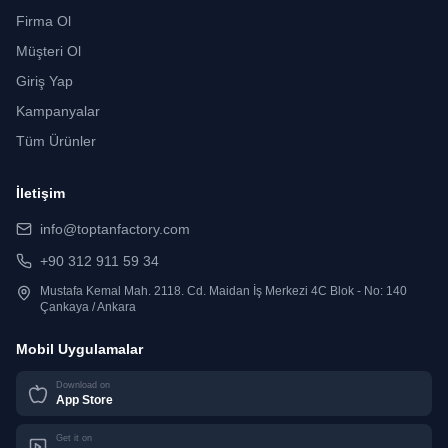
Firma Ol
Müşteri Ol
Giriş Yap
Kampanyalar
Tüm Ürünler
İletişim
info@toptanfactory.com
+90 312 911 59 34
Mustafa Kemal Mah. 2118. Cd. Maidan İş Merkezi 4C Blok - No: 140
Çankaya / Ankara
Mobil Uygulamalar
Download on
App Store
Get it on