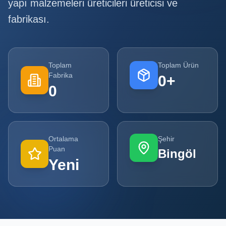
yapı malzemeleri üreticileri
üreticisi ve
fabrikası.
Tüm
Firmalar
Tüm
Ürünler
Toplam
Toplam Ürün
Fabrika
0
+
Kampanyalar
0
POPÜLER
KATEGORILER
Ortalama
Şehir
Şişe ve Kavanoz Üreticileri
Puan
Bingöl
Yeni
Ambalaj Üreticileri
Kutu ve Karton Üreticileri
Metal Ambalaj ve Konteyner Üreticileri