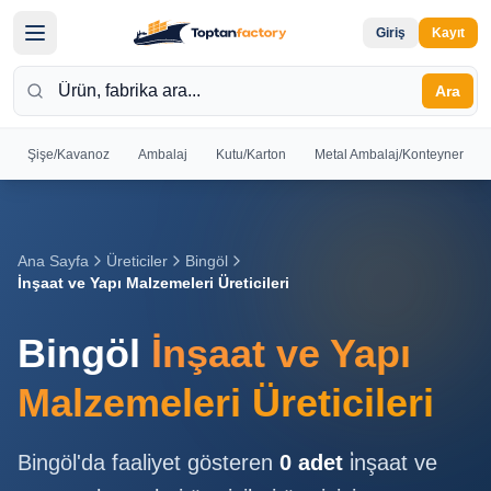
Giriş
Kayıt
Ara
Şişe/Kavanoz
Ambalaj
Kutu/Karton
Metal Ambalaj/Konteyner
Hoş
Geldiniz
Giriş yapın
Ana Sayfa
Üreticiler
Bingöl
veya kayıt
İnşaat ve Yapı Malzemeleri Üreticileri
olun
Bingöl
İnşaat ve Yapı
Kayıt
Giriş
Ol
Yap
Malzemeleri Üreticileri
Ana
Bingöl
'da faaliyet gösteren
0
adet
i̇nşaat ve
Sayfa